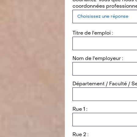
coordonnées professionnel
Titre de l'emploi :
Nom de l'employeur :
Département / Faculté / Se
Rue 1 :
Rue 2 :