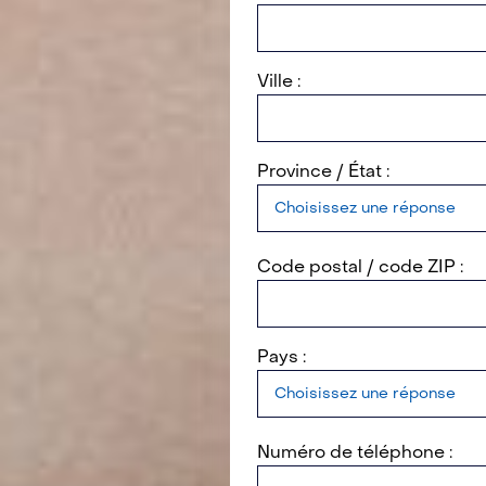
Ville :
Province / État :
Code postal / code ZIP :
Pays :
Numéro de téléphone :