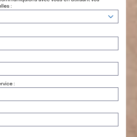
les :
rvice :