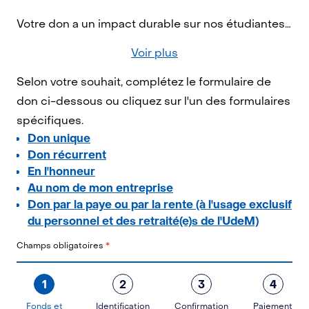
Votre don a un impact durable sur nos étudiantes et nos étudiants, la recherche et la société dans son ensemble. En contribuant aujourd'hui, vous permettez de bâtir un monde meilleur!
Voir plus
Selon votre souhait, complétez le formulaire de
don ci-dessous ou cliquez sur l'un des formulaires
spécifiques.
Don unique
Don récurrent
En l'honneur
Au nom de mon entreprise
Don par la paye ou par la rente (à l'usage exclusif
du personnel et des retraité(e)s de l'UdeM)
Champs obligatoires
*
1
2
3
4
Fonds et
Identification
Confirmation
Paiement