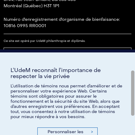
Montréal (Québec) H3T 1P1
Numéro d'enregistrement d'organisme de bienfaisance:
10816 0995 RR0001
Ce site est opéré par UdeM philanthropie et diplômés.
Lire notre FAQ
L’UdeM reconnaît l’importance de
Paramètres des témoins
respecter la vie privée
L’utilisation de témoins nous permet d’améliorer et de
personnaliser votre expérience Web. Certains
témoins sont obligatoires pour assurer le
Besoin d'aide?
fonctionnement et la sécurité du site Web, alors que
d’autres enregistrent vos préférences. En acceptant
Pour toute question, nous vous invitons à communiquer avec
tout, vous consentez à notre utilisation de témoins
pour mieux répondre à vos besoins.
nous par courriel à
reseau@umontreal.ca
ou par téléphone à
514 343-6812
;
1 888 883-6812
sans frais.
Personnaliser les
>
N'hésitez pas également à consulter notre foire aux